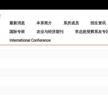
:::
最新消息
本系简介
系所成员
招生资讯
国际专班
农业与经济期刊
李总统登辉系友专
International Conference