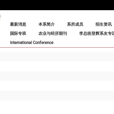
:::
最新消息
本系简介
系所成员
招生资讯
国际专班
农业与经济期刊
李总统登辉系友专
International Conference