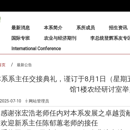
:::
最新消息
本系简介
系所成员
招生资讯
国际专班
农业与经济期刊
李总统登辉系友专
International Conference
首页
最新公告
本系系主任交接典礼，谨订于8月1日（星期五
馆1楼农经研讨室举
2025-07-10
网站管理员
为感谢张宏浩老师任内对本系发展之卓越贡
并欢迎新系主任陈郁蕙老师的接任