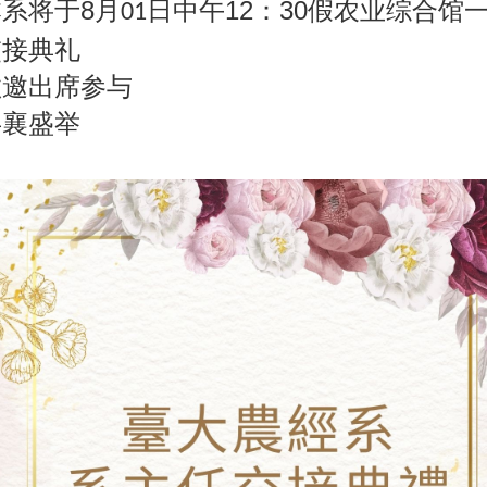
本系将
于8
中午12：30假农业综合馆
月01日
交接典礼
敬邀出席参与
共襄盛举