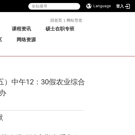
Language
登入
:::
回首页
|
网站导览
课程资讯
硕士在职专班
区
网络资源
）中午12：30假农业综合
办
献