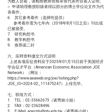
为数人合着，请检附教师资格审查代表作合着人证明。
○ 申请助理教授职级者得以部分的博士学位论文作为代
表着作。
6. 其它参考着作（选择性提供）
参考着作需为七年内（2018年8月1日之后）刊出或
已被接受。
7. 研究构想书
8. 教学构想书
9. 推荐函二封
六、应聘资料缴交方式说明
上述各项应征资料应于2025年01月15日前于美国经济
学会征才平台（American Economic Association JOE
Network）（网址：
https://www.aeaweb.org/joe/listing.php?
JOE_ID=2024-02_111475247
）上传完毕。
七、联络方式：
1. TEL：02-33662673（诸秀姬小姐）
2. FAX：02-23628496
3. E-Mail: agecntu@ntu.edu.tw（诸秀姬小姐）