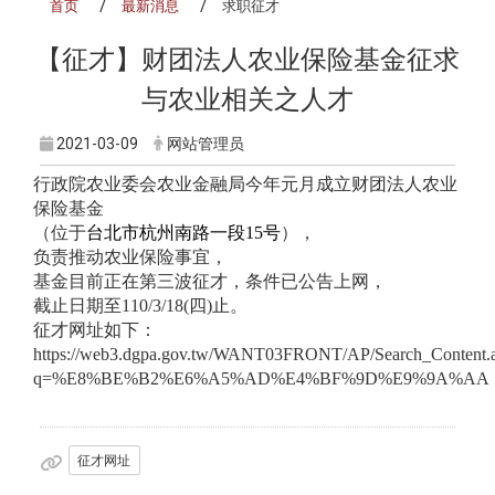
首页
最新消息
求职征才
【征才】
财团法人农业保险基金征求
与农业相关之人才
2021-03-09
网站管理员
行政院农业委会农业金融局今年元月成立财团法人农业
保险基金
（位于
台北市杭州南路一段15号
），
负责推动农业保险事宜，
基金目前正在第三波征才，条件已公告上网，
截止日期至110/3/18(四)止。
征才网址如下：
https://web3.dgpa.gov.tw/WANT03FRONT/AP/Search_Content.
q=%E8%BE%B2%E6%A5%AD%E4%BF%9D%E9%9A%AA
征才网址