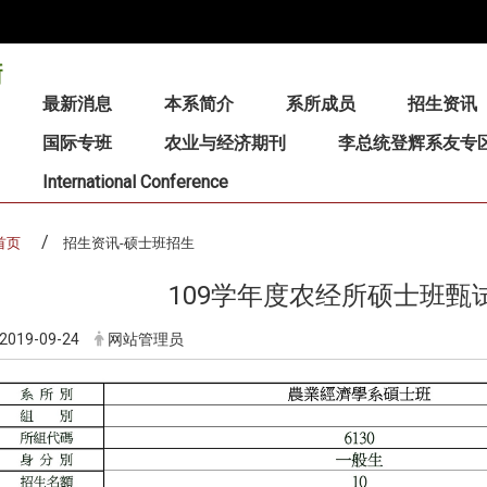
:::
最新消息
本系简介
系所成员
招生资讯
国际专班
农业与经济期刊
李总统登辉系友专
International Conference
首页
招生资讯-硕士班招生
109学年度农经所硕士班甄
2019-09-24
网站管理员