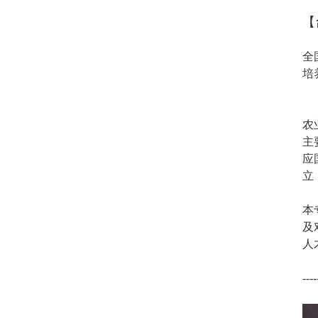
【
全
培
农
主
应
立
本
及
人
----