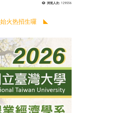
浏览人次:
129556
度开始火热招生囉
◣