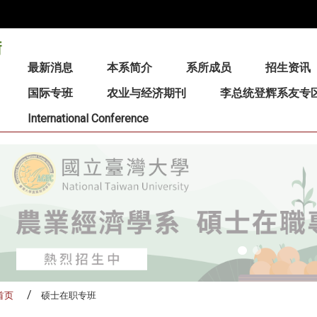
:::
最新消息
本系简介
系所成员
招生资讯
国际专班
农业与经济期刊
李总统登辉系友专
International Conference
首页
硕士在职专班