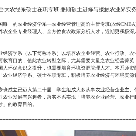
台大农经系硕士在职专班 兼顾硕士进修与接触农业界实务
国唯一的农业经济学系—农业经营管理高阶主管专班(农经EMBA
养农企业专业经理人、全方位食农政策分析人才，近期更积极深
业经济学系（以下简称本系）以培养农企业经营、农业行政、农
要教育目的，值此农业转型之际，尤其需要大量之农业经营菁英
国人环保意识之提升，也需要培育环境资源管理人才。本系师资
「农业经济学系」硕士在职专班，积极培养农业经济与环境资源
专班成立已迈入第二十届，学生组成大多从事农业经营企业主、
对农业发展有兴趣者，落实本系实现「培养农企业经营、农业行
才」的教育目的。
------------------------------------------------------------------------------------------