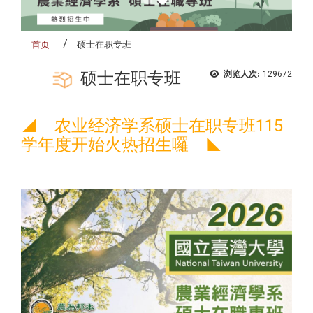
首页
硕士在职专班
硕士在职专班
浏览人次:
129672
◢
农业经济学系硕士在职专班115
学年度开始火热招生囉
◣