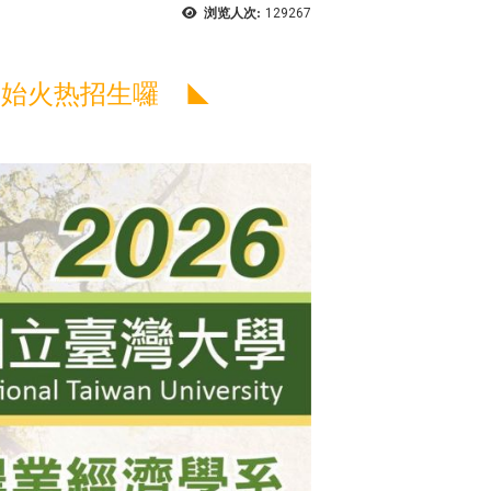
浏览人次:
129267
度开始火热招生囉
◣