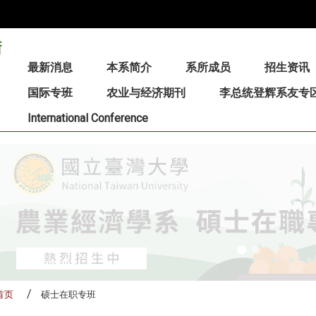
:::
最新消息
本系简介
系所成员
招生资讯
国际专班
农业与经济期刊
李总统登辉系友专
International Conference
首页
硕士在职专班