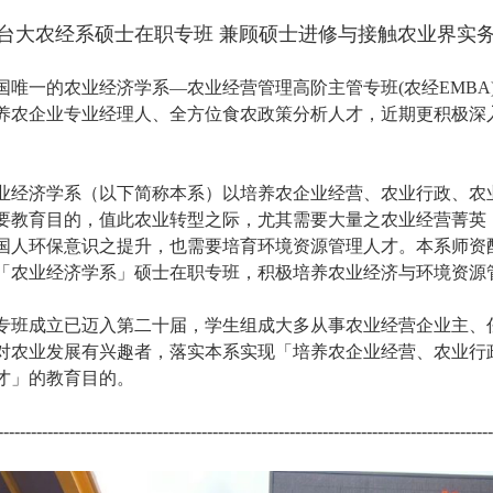
台大农经系硕士在职专班 兼顾硕士进修与接触农业界实务
国唯一的农业经济学系—农业经营管理高阶主管专班(农经EMBA
养农企业专业经理人、全方位食农政策分析人才，近期更积极深
业经济学系（以下简称本系）以培养农企业经营、农业行政、农
要教育目的，值此农业转型之际，尤其需要大量之农业经营菁英
国人环保意识之提升，也需要培育环境资源管理人才。本系师资
「农业经济学系」硕士在职专班，积极培养农业经济与环境资源
专班成立已迈入第二十届，学生组成大多从事农业经营企业主、
对农业发展有兴趣者，落实本系实现「培养农企业经营、农业行
才」的教育目的。
------------------------------------------------------------------------------------------