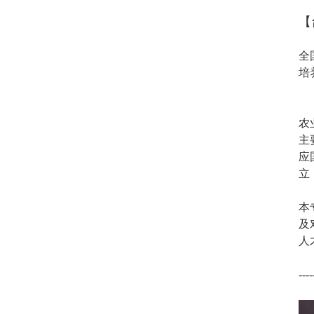
【
全
培
农
主
应
立
本
及
人
----