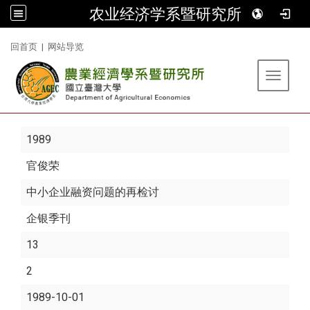
农业经济学系暨研究所
:::
回首页
|
网站导览
Toggle 
1989
官俊荣
中小企业融资问题的再检讨
企银季刊
13
2
1989-10-01