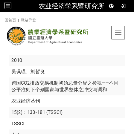
农业经济学系暨研究所
:::
回首页
|
网站导览
Toggle 
2010
吴珮瑛
、刘哲良
跨国CO2排放交易机制初始总量分配之检视——不同
公平准则下个别国家与世界整体之冲突与调和
农业经济丛刊
15(2)：133-181 (TSSCI)
TSSCI