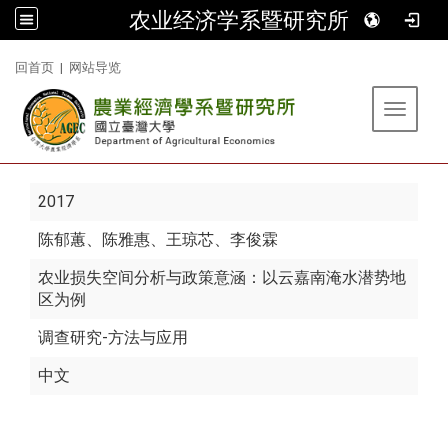
农业经济学系暨研究所
:::
回首页
|
网站导览
Toggle 
2017
陈郁蕙
、陈雅惠、王琼芯、李俊霖
农业损失空间分析与政策意涵：以云嘉南淹水潜势地
区为例
调查研究-方法与应用
中文