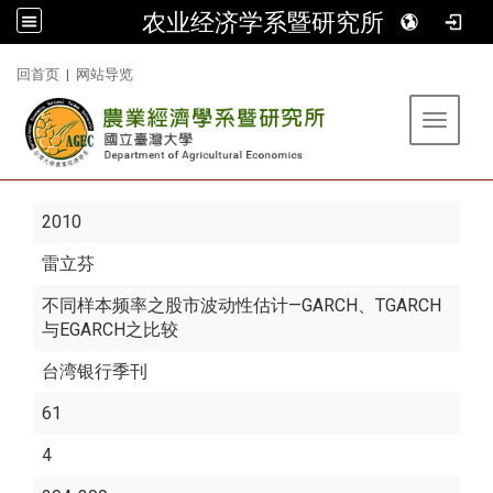
农业经济学系暨研究所
:::
回首页
|
网站导览
Toggle 
2010
雷立芬
不同样本频率之股市波动性估计—GARCH、TGARCH
与EGARCH之比较
台湾银行季刊
61
4