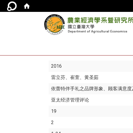
2016
雷立芬
、崔萱、黄圣茹
依蕾特伴手礼之品牌形象、顾客满意度
亚太经济管理评论
19
2