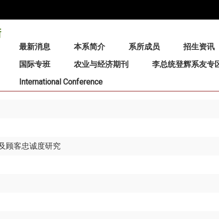
:::
最新消息
本系简介
系所成员
招生资讯
国际专班
农业与经济期刊
李总统登辉系友专
International Conference
及顾客忠诚度研究