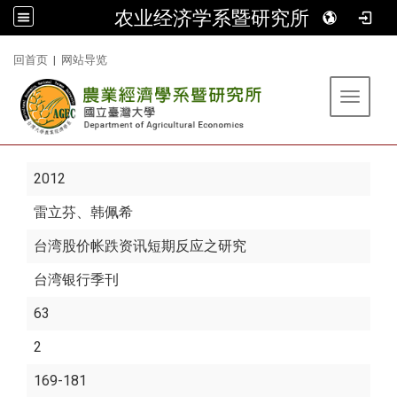
农业经济学系暨研究所
:::
回首页
|
网站导览
Toggle 
2012
雷立芬
、韩佩希
台湾股价帐跌资讯短期反应之研究
台湾银行季刊
63
2
169-181