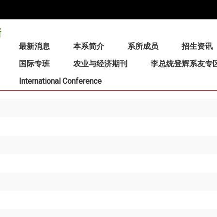
:::
最新消息
本系简介
系所成员
招生资讯
国际专班
农业与经济期刊
李总统登辉系友专
International Conference