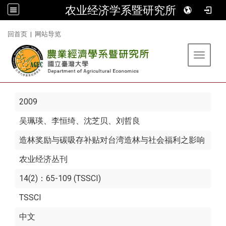
农业经济学系暨研究所
:::
回首页
|
网站导览
Toggle 
2009
吴珮瑛
、李恒绮、沈芝贝、刘哲良
造林奖励与碳吸存补贴对台湾造林与社会福利之影响
农业经济丛刊
14(2)：65-109 (TSSCI)
TSSCI
中文