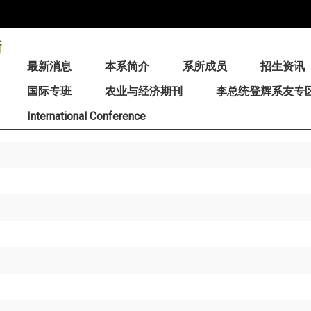
:::
最新消息
本系简介
系所成员
招生资讯
国际专班
农业与经济期刊
李总统登辉系友专
International Conference