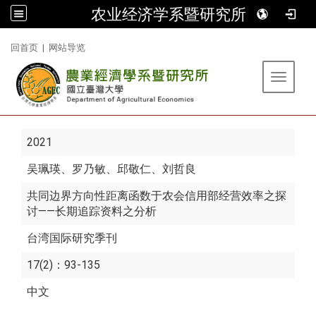
农业经济学系暨研究所
:::
回首页
|
网站导览
Toggle 
2021
吴珮瑛
、罗乃敏、邱敬仁、刘哲良
共同边界方向性距离函数于农会信用部经营效率之探
讨——长期追踪资料之分析
台湾国际研究季刊
17(2)：93-135
中文