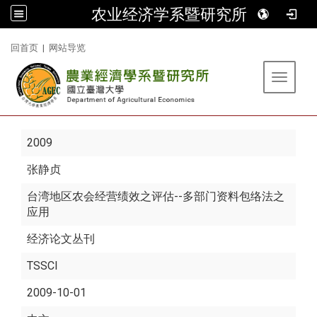
农业经济学系暨研究所
:::
回首页
|
网站导览
Toggle 
2009
张静贞
台湾地区农会经营绩效之评估--多部门资料包络法之
应用
经济论文丛刊
TSSCI
2009-10-01