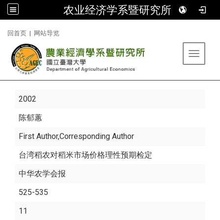
农业经济学系暨研究所
:::
回首页
|
网站导览
Toggle 
2002
陈郁蕙
First Author,Corresponding Author
台湾稻农对稻米市场价格理性预期检定
中华农学会报
525-535
11