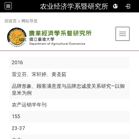
农业经济学系暨研究所
:::
回首页
|
网站导览
Toggle 
2016
雷立芬
、宋轩婷、黄圣茹
品牌形象、顾客满意度与品牌忠诚度关系研究—以御
皇米为例
农产运销半年刊
155
23-37