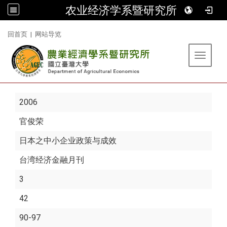
农业经济学系暨研究所
:::
回首页
|
网站导览
Toggle 
2006
官俊荣
日本之中小企业政策与成效
台湾经济金融月刊
3
42
90-97