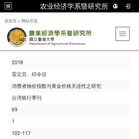
农业经济学系暨研究所
:::
回首页
|
网站导览
Toggle 
2018
雷立芬
、邱令仪
消费者物价指数与黄金价格关连性之研究
台湾银行季刊
69
1
103-117