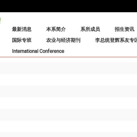
:::
最新消息
本系简介
系所成员
招生资讯
国际专班
农业与经济期刊
李总统登辉系友专
International Conference