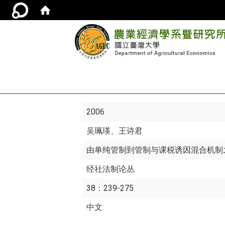
2006
吴珮瑛
、王诗君
由单纯管制到管制与课税诱因混合机制
经社法制论丛
38：239-275
中文