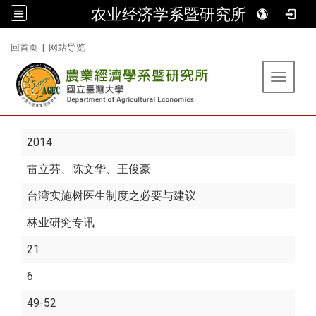
农业经济学系暨研究所
:::
回首页
|
网站导览
Toggle 
2014
雷立芬
、陈文华、王俊豪
台湾实施树医生制度之必要与建议
林业研究专讯
21
6
49-52