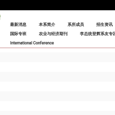
:::
最新消息
本系简介
系所成员
招生资讯
国际专班
农业与经济期刊
李总统登辉系友专
International Conference