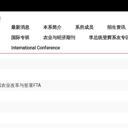
:::
最新消息
本系简介
系所成员
招生资讯
国际专班
农业与经济期刊
李总统登辉系友专
International Conference
农业改革与签署FTA