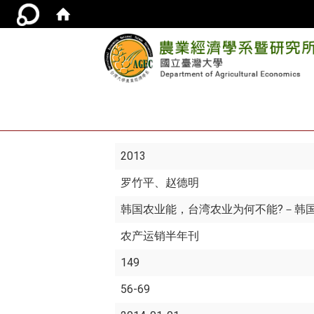
2013
罗竹平
、赵德明
韩国农业能，台湾农业为何不能?－韩国
农产运销半年刊
149
56-69