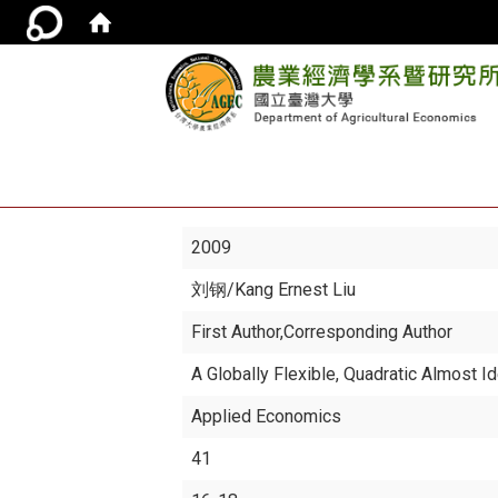
2009
刘钢
/Kang Ernest Liu
First Author,Corresponding Author
A Globally Flexible, Quadratic Almost 
Applied Economics
41