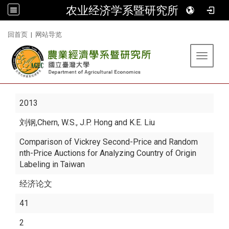
农业经济学系暨研究所
:::
回首页
|
网站导览
Toggle 
2013
刘钢
,Chern, W.S., J.P. Hong and K.E. Liu
Comparison of Vickrey Second-Price and Random
nth-Price Auctions for Analyzing Country of Origin
Labeling in Taiwan
经济论文
41
2