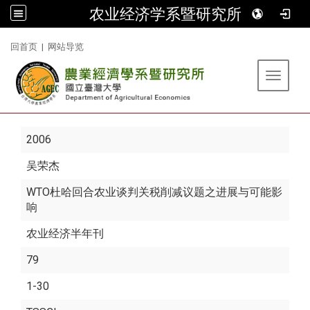
农业经济学系暨研究所
:::
回首页
|
网站导览
Toggle 
2006
吴荣杰
WTO杜哈回合农业谈判关税削减议题之进展与可能影
响
农业经济半年刊
79
1-30