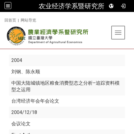
农业经济学系暨研究所
:::
回首页
|
网站导览
Toggle 
2004
刘钢
、陈永顺
中国大陆城镇地区粮食消费型态之分析–追踪资料模
型之运用
台湾经济年会年会论文
2004/12/18
会议论文