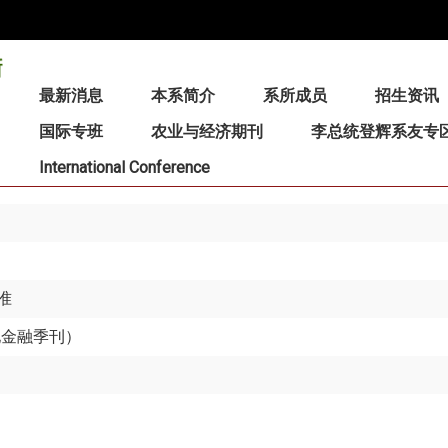
:::
最新消息
本系简介
系所成员
招生资讯
国际专班
农业与经济期刊
李总统登辉系友专
International Conference
准
地金融季刊）