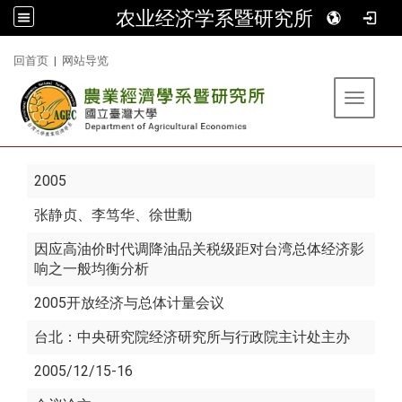
农业经济学系暨研究所
:::
回首页
|
网站导览
Toggle 
2005
张静贞
、李笃华、徐世勳
因应高油价时代调降油品关税级距对台湾总体经济影
响之一般均衡分析
2005开放经济与总体计量会议
台北：中央研究院经济研究所与行政院主计处主办
2005/12/15-16