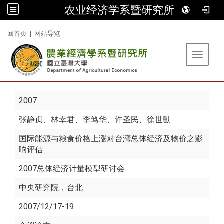
农业经济学系暨研究所
:::
回首页
|
网站导览
Toggle 
2007
张静贞
、林幸君、李笃华、许圣民、徐世勳
国际能源与粮食价格上涨对台湾总体经济及物价之影
响评估
2007总体经济计量模型研讨会
中央研究院，台北
2007/12/17-19