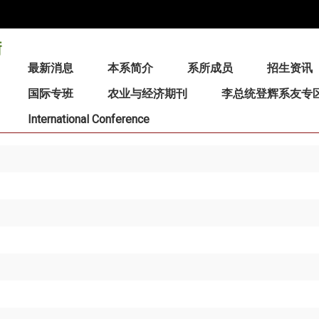
:::
最新消息
本系简介
系所成员
招生资讯
国际专班
农业与经济期刊
李总统登辉系友专
International Conference