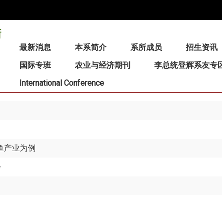
:::
最新消息
本系简介
系所成员
招生资讯
国际专班
农业与经济期刊
李总统登辉系友专
International Conference
鱼产业为例
会