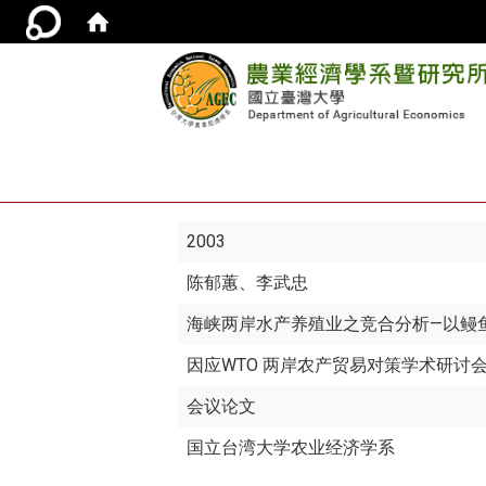
2003
陈郁蕙
、李武忠
海峡两岸水产养殖业之竞合分析—以鳗
因应WTO 两岸农产贸易对策学术研讨
会议论文
国立台湾大学农业经济学系