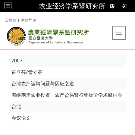
农业经济学系暨研究所
:::
回首页
|
网站导览
Toggle 
2007
雷立芬
/雷立芬
台湾农产运销问题与因应之道
海峡兩岸农业投资、农产贸易暨行销物流学术研讨会
台北
会议论文