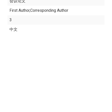
会议论文
First Author,Corresponding Author
3
中文