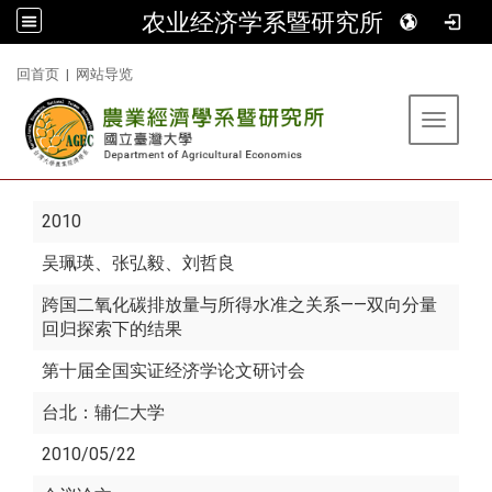
农业经济学系暨研究所
:::
回首页
|
网站导览
Toggle 
2010
吴珮瑛
、张弘毅、刘哲良
跨国二氧化碳排放量与所得水准之关系——双向分量
回归探索下的结果
第十届全国实证经济学论文研讨会
台北：辅仁大学
2010/05/22