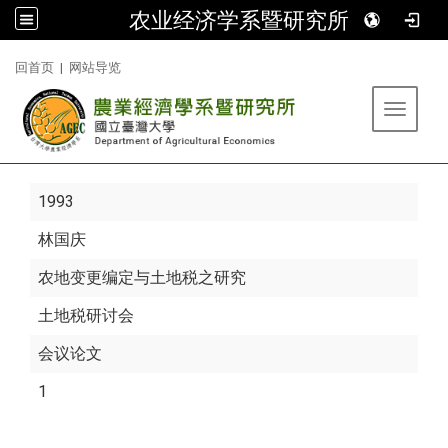
农业经济学系暨研究所
:::
回首页
|
网站导览
Toggle 
1993
林国庆
农地变更编定与土地税之研究
土地税研讨会
会议论文
1