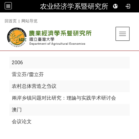
农业经济学系暨研究所
:::
回首页
|
网站导览
Toggle 
2006
雷立芬
/雷立芬
农村总体营造之刍议
兩岸乡镇问题对比研究：理論与实践学术研讨会
澳门
会议论文