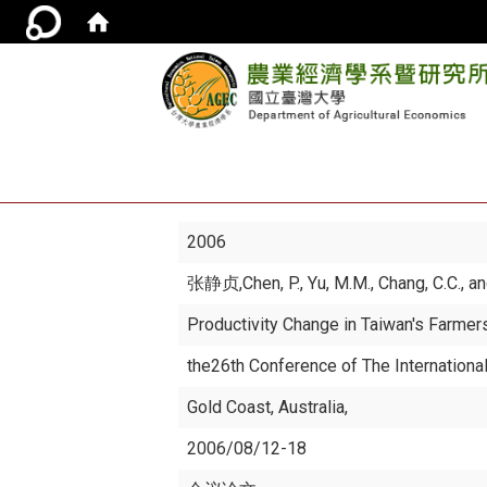
2006
张静贞
,Chen, P., Yu, M.M., Chang, C.C., a
Productivity Change in Taiwan's Farme
the26th Conference of The Internationa
Gold Coast, Australia,
2006/08/12-18