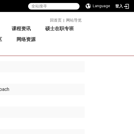
Language
登入
:::
回首页
|
网站导览
课程资讯
硕士在职专班
区
网络资源
roach