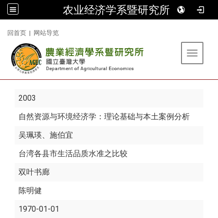
农业经济学系暨研究所
:::
回首页
|
网站导览
Toggle 
2003
自然资源与环境经济学：理论基础与本土案例分析
吴珮瑛
、施伯宜
台湾各县市生活品质水准之比较
双叶书廊
陈明健
1970-01-01