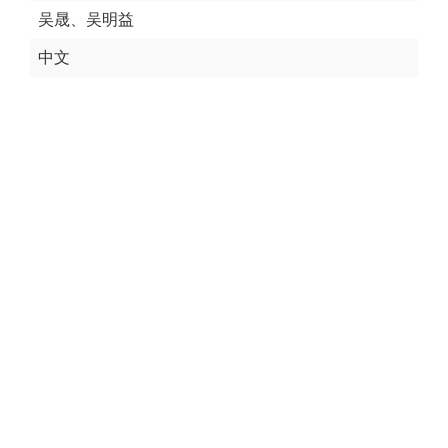
吴晟、吴明益
中文