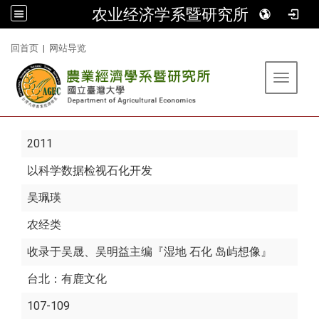
农业经济学系暨研究所
:::
回首页
|
网站导览
Toggle 
2011
以科学数据检视石化开发
吴珮瑛
农经类
收录于吴晟、吴明益主编『湿地 石化 岛屿想像』
台北：有鹿文化
107-109