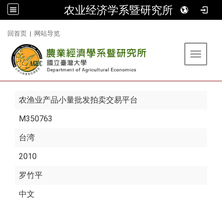
农业经济学系暨研究所
:::
回首页
|
网站导览
Toggle 
农渔业产品小量批发拍卖交易平台
M350763
台湾
2010
罗竹平
中文