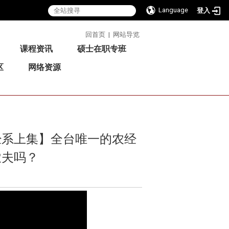
Language
登入
:::
回首页
|
网站导览
课程资讯
硕士在职专班
区
网络资源
经系上集】全台唯一的农经
农夫吗？