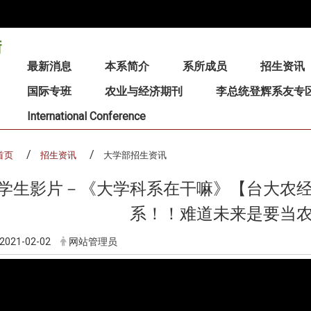
:::
最新消息
本系简介
系所成员
招生资讯
国际专班
农业与经济期刊
李总统登辉系友专
International Conference
首页
招生资讯
大学部招生资讯
学生影片－《大学科系在干嘛》【台大农
系！！难道未来是要当
2021-02-02
网站管理员