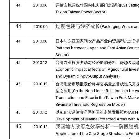
44
2010.06
评估实施碳税对国内电力部门之影响(
Evaluatin
Tax on Taiwan Power Sector
)
44
过度包装与经济成长(
2010.06
Packaging Waste an
44
2010.06
日本与东亚国家间农产品产业内贸易型态之分析
Patterns between Japan and East Asian Countri
Sector
)
45
2010.12
台湾农业投资变动对经济影响分析—静态及动态
Economic Impact Effects of Agricultural Inves
and Dynamic Input-Output Analysis
)
45
2010.12
台湾毛猪市场批发价格与交易量之非线性关系
型之应用(
On the Non-Linear Relationship betw
Transaction and Price in the Taiwan Pork Marke
Bivariate Threshold Regression Model
)
45
2010.12
以AHP法评估海洋保护区的永续发展策略(
Asses
Development of Marine Protected Areas with A
45
我国地方政府之效率分析—一阶段随机
2010.12
Application of the One-Stage Stochastic Fronti