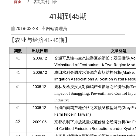
首页
各期期刊目录
41期到45期
2018-03-28
网站管理员
【
农业与经济41-45期
】
期数
出版日期
文章标题
41
2008.12
交通可及性与生态旅游区的消长：双区模型(
Acc
Vicissitued of Ecotourism: A Two-Region Mod
41
2008.12
农田水利会调度水资源之市场结构分析(
Market 
Irrigation Associations Allocation Water Resou
41
2008.12
走私及检疫投入对肉鸡产业影响之经济分析(Economic A
Impact of Smuggling, Preventin and Control Input
Industry)
41
2008.12
台湾白肉鸡产地价格之灰预测模型研究(
Grey Pr
Farm Price in Taiwan
)
42
2009.06
京都机制下排放减量权证价格之经济分析(
An Ec
of Certified Emission Reductions under Kyoto