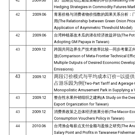
42
2009.06
农产品期货动态避险策略的评价(
Evaluating th
Hedging Strategies in Commodity Futures Mar
42
2009.06
青葱价格与消费者物价指数的因果关系分析：
用(
The Relationship between Green Onion Pric
Application of Asymmetric Threshold Model
)
42
2009.06
台湾种植基改木瓜的潜在经济效益评估(
The Pot
Adopting GM Papaya in Taiwan
)
43
2009.12
跨国共同边界生产技术效率比较—同步考量正向
放(
Comparison of Meta-Frontier Technical Effic
Multiple Outputs of Desired Economic Devel
Emissions
)
43
两段订价模式与平均成本订价—以提
2009.12
占游乐园为例(
Two-Part Tariff and Agerage 
Monopolistic Amusement Park in Supplying a V
43
2009.12
整合性水果外销组织之建构(
A Study on the Des
Export Organization for Taiwan
)
43
2009.12
消费券政策之总体经济效果分析(
The Macor-Eco
Consumption Vouchers Policy in Taiwan
)
44
2010.06
台湾渔会每薪点支付金额与盈馀之研究(
The Ana
Salary Point and Profits in Taiwanese Fisherm