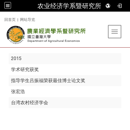
农业经济学系暨研究所
:::
回首页
|
网站导览
Toggle 
2015
学术研究获奖
指导学生吕振福荣获最佳博士论文奖
张宏浩
台湾农村经济学会