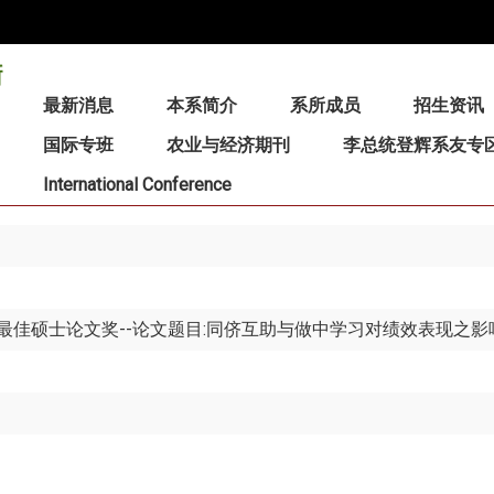
:::
最新消息
本系简介
系所成员
招生资讯
国际专班
农业与经济期刊
李总统登辉系友专
International Conference
最佳硕士论文奖--论文题目:同侪互助与做中学习对绩效表现之