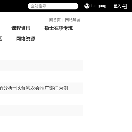
Language
登入
:::
回首页
|
网站导览
课程资讯
硕士在职专班
区
网络资源
影响分析—以台湾农会推广部门为例